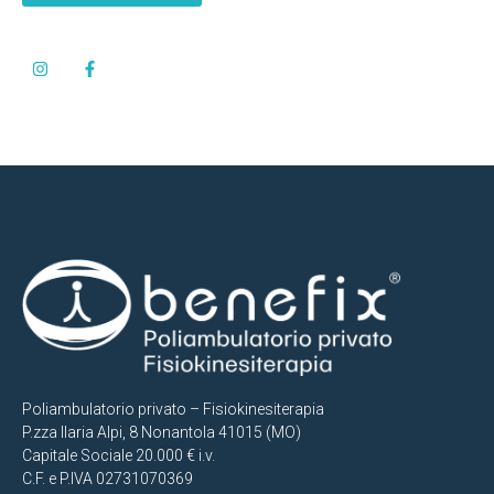
Poliambulatorio privato – Fisiokinesiterapia
P.zza Ilaria Alpi, 8 Nonantola 41015 (MO)
Capitale Sociale 20.000 € i.v.
C.F. e P.IVA 02731070369