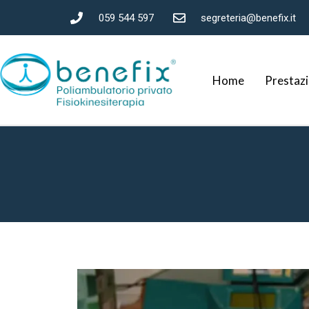
059 544 597
segreteria@benefix.it
Home
Prestazi