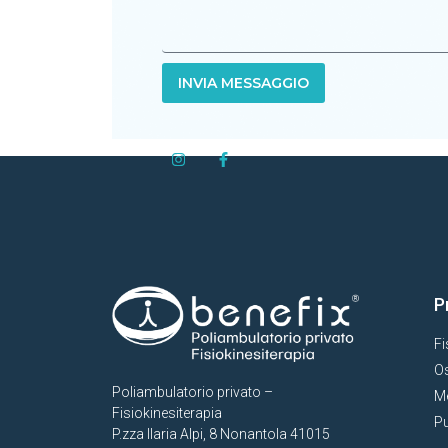
INVIA MESSAGGIO
P
Fi
Os
Poliambulatorio privato –
Me
Fisiokinesiterapia
Pu
P.zza Ilaria Alpi, 8 Nonantola 41015